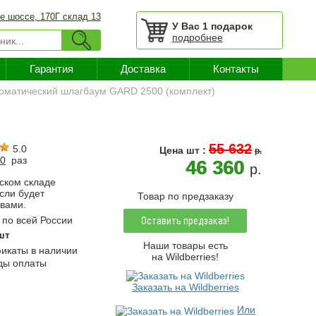
е шоссе, 170Г склад 13
У Вас
1 подарок
подробнее
Гарантия
Доставка
Контакты
оматический шлагбаум GARD 2500 (комплект)
55 632
5.0
Цена
шт
:
p.
00
раз
46 360
p.
ском складе
если будет
Товар по предзаказу
 вами.
по всей России
Оставить предзаказ!
шт
Наши товары есть
каты в наличии
на Wildberries!
ды оплаты
Заказать на Wildberries
Или