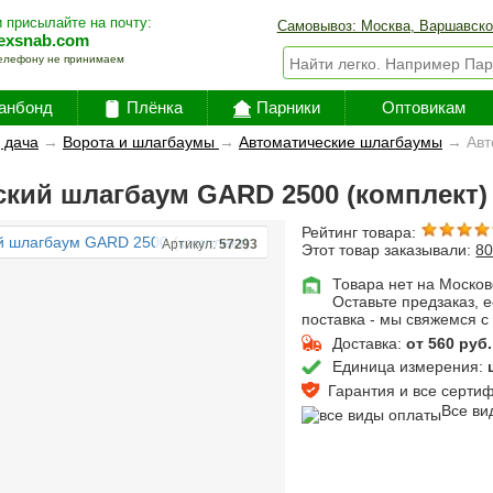
 присылайте на почту:
Самовывоз: Москва, Варшавско
exsnab.com
елефону не принимаем
анбонд
Плёнка
Парники
Оптовикам
 дача
→
Ворота и шлагбаумы
→
Автоматические шлагбаумы
→
Авт
кий шлагбаум GARD 2500 (комплект)
Рейтинг товара:
Артикул:
57293
Этот товар заказывали:
8
Товара нет на Москов
Оставьте предзаказ, 
поставка - мы свяжемся с
Доставка:
от 560 руб.
Единица измерения:
Гарантия и все сертифи
Все ви