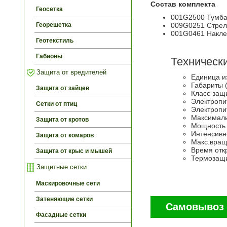
Состав комплекта
Геосетка
001G2500 Тумба 
009G0251 Стрела
Георешетка
001G0461 Наклей
Геотекстиль
Габионы
Техническ
Защита от вредителей
Единица и
Габариты 
Защита от зайцев
Класс защ
Электропи
Сетки от птиц
Электропи
Максималь
Защита от кротов
Мощность 
Интенсивн
Защита от комаров
Макс.вращ
Время отк
Защита от крыс и мышей
Термозащи
Защитные сетки
Маскировочные сети
Затеняющие сетки
Самовывоз 
Фасадные сетки