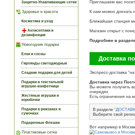
Приглашаем вас посети
Защитно-Улавливающие сетки
К нам можно доехать 
Здоровье и красота
Ближайшая станция ме
Косметика и уход
Магазин открыт c пон
Антисептики и
дезинфекция
Подробнее в раздел
Новогодние подарки
Елки и сосны
Доставка по
Гирлянды светодиодные
Экспресс-доставка "на
Сладкие подарки для детей
Доставка через Пост
Подарки в текстильной
игрушке-конфетнице
Вы можете получить ва
очередях.
Жестяные игрушки и
Есть ограничения на 
коробочки
В разделе
"ДОСТАВК
Подарки в рюкзаках и
сумочках
Выберите свой регио
Подарочные Флешки
Вот например в Москве
Пластиковые сетки