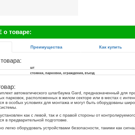
о товаре:
Преимущества
Как купить
 товара:
шт
стоянки, парковки, ограждения, въезд
товар:
плект автоматического шлагбаума Gard, предназначенный для пр
ых парковок, расположенных в жилом секторе или в местах с инт
тся в особых условиях для монтажа и могут быть оборудованы шир
системы.
становлен как с левой, так и с правой стороны от контролируемо
ся в предварительной подготовке.
о легко оборудовать устройствами безопасности, такими как сиг