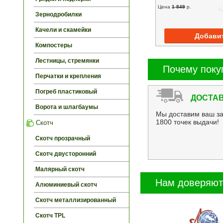
Цена
1 849
p.
Зернодробилки
Качели и скамейки
Компостеры
Лестницы, стремянки
Почему поку
Перчатки и крепления
Погреб пластиковый
ДОСТАВ
Ворота и шлагбаумы
Мы доставим ваш за
1800 точек выдачи!
Скотч
Скотч прозрачный
Скотч двусторонний
Малярный скотч
Нам доверяют
Алюминиевый скотч
Скотч металлизированный
Скотч TPL