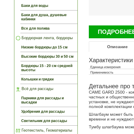
Баки для воды
Баки для душа, душевые
кабинки
Все для полива
ПОДРОБНЕЕ 
Бордюрная лента, бордюры
Описание
Низкие бордюры до 15 см
Высокие бордюры 30 и 50 см
Характеристики
Бордюры 15 - 20 см средней
Единица измерения
высоты
Применимость
Колышки и грядки
Детальнее про 
Всё для рассады
CAME GARD 2500 - ком
частных и общественн
Парники для рассады и
установке, не нуждаю
высадки
полной комплектации 
Удобрения для рассады
Шлагбаум может быть у
времени и не нуждают
Светильник для рассады
Тумбу шлагбаума можн
Геотекстиль, Геоматериалы