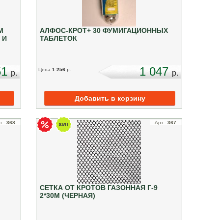
М
АЛФОС-КРОТ+ 30 ФУМИГАЦИОННЫХ
 И
ТАБЛЕТОК
51
1 047
Цена
1 256
p.
p.
p.
т.:
368
Арт.:
367
СЕТКА ОТ КРОТОВ ГАЗОННАЯ Г-9
2*30М (ЧЕРНАЯ)