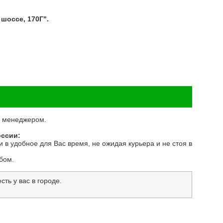
шоссе, 170Г".
 с менеджером.
оссии:
 в удобное для Вас время, не ожидая курьера и не стоя в
бом.
ть у вас в городе.