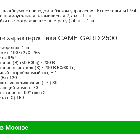
шлагбаума с приводом и блоком управления. Класс защиты IP54 - 
 прямоугольная алюминиевая 2,7 м. - 1 шт.
ки светоотражающие на стрелу (24шт.) - 1 шт.
ие характеристики CAME GARD 2500
змерения: 1 шт
(мм): 1007x270x265
иты IP54
тание (В) (50-60Гц) ~230 В
тание двигателя (В) ~230 В 50/60 Гц
ный потребляемый ток, А 1
(Вт) 120
ость использования ( % ) 30
ающий момент 70
рывания до 90° (сек) 2
та (°C) 150
в Москве