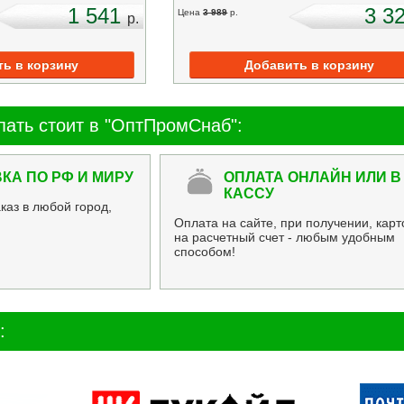
1 541
3 3
Цена
3 989
p.
p.
пать стоит в "ОптПромСнаб":
КА ПО РФ И МИРУ
ОПЛАТА ОНЛАЙН ИЛИ В
КАССУ
каз в любой город,
Оплата на сайте, при получении, карт
на расчетный счет - любым удобным
способом!
: