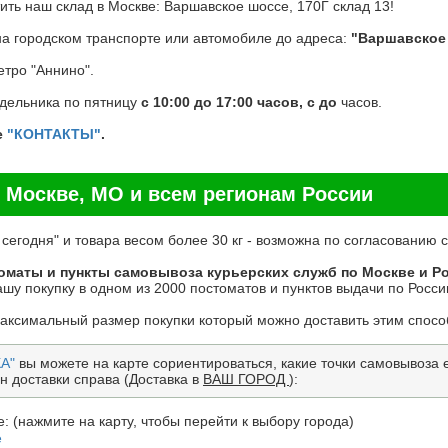
ть наш склад в Москве: Варшавское шоссе, 170Г склад 13!
на городском транспорте или автомобиле до адреса:
"Варшавское 
тро "Аннино".
едельника по пятницу
с 10:00 до 17:00 часов, с до
часов.
е
"КОНТАКТЫ"
.
 Москве, МО и всем регионам России
 сегодня" и товара весом более 30 кг - возможна по согласованию
оматы и пункты самовывоза курьерских служб по Москве и Р
шу покупку в одном из 2000 постоматов и пунктов выдачи по России
максимальный размер покупки который можно доставить этим спосо
А"
вы можете на карте сориентироваться, какие точки самовывоза ес
н доставки справа (Доставка в
ВАШ ГОРОД
):
: (нажмите на карту, чтобы перейти к выбору города)