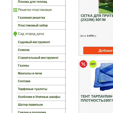
Пленка для теплиц
Решетки пластиковые
СЕТКА ДЛЯ ПРИТ
Газонная решетка
(2Х10М) 80Г/М
Пластиковый забор
Сад огород дача
Цена
1 876
p.
Садовый инструмент
Семена
Строительный инструмент
Газоны
Мангалы и печи
Септики
Торфяные туалеты
ТЕНТ ТАРПАУЛИН
Хозблоки и Уличные шкафы
ПЛОТНОСТЬ180Г/
Шатер павильон
Грядки и подпорки