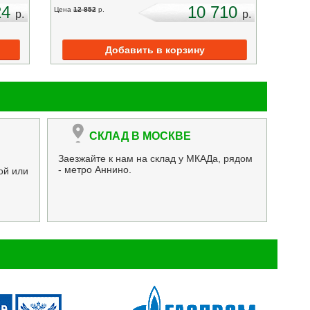
24
10 710
Цена
12 852
p.
p.
p.
СКЛАД В МОСКВЕ
Заезжайте к нам на склад у МКАДа, рядом
- метро Аннино.
ой или