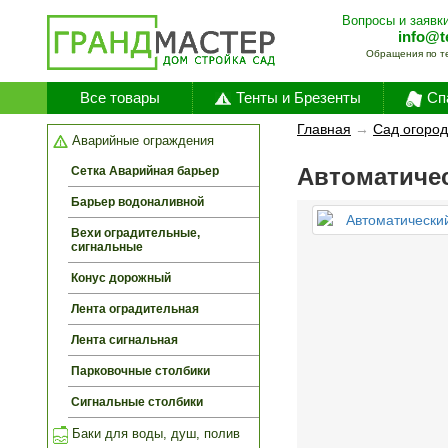
Вопросы и заявки
info@t
Обращения по т
Все товары
Тенты и Брезенты
Сп
Главная
→
Сад огород
Аварийные ограждения
Автоматичес
Сетка Аварийная барьер
Барьер водоналивной
Вехи оградительные,
сигнальные
Конус дорожный
Лента оградительная
Лента сигнальная
Парковочные столбики
Сигнальные столбики
Баки для воды, душ, полив