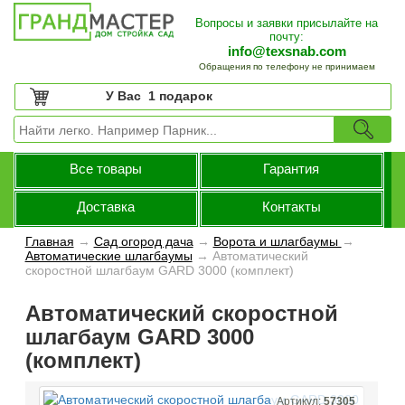
Вопросы и заявки присылайте на
почту:
info@texsnab.com
Обращения по телефону не принимаем
У Вас
1 подарок
Все товары
Гарантия
Доставка
Контакты
Главная
→
Сад огород дача
→
Ворота и шлагбаумы
→
Автоматические шлагбаумы
→
Автоматический
скоростной шлагбаум GARD 3000 (комплект)
Автоматический скоростной
шлагбаум GARD 3000
(комплект)
Артикул:
57305