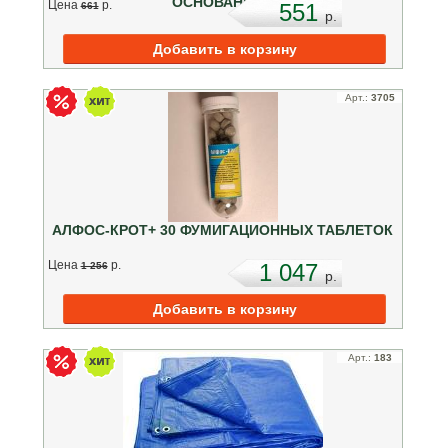
ОСНОВАНИЕМ
Цена
p.
551
661
p.
Арт.:
3705
АЛФОС-КРОТ+ 30 ФУМИГАЦИОННЫХ ТАБЛЕТОК
Цена
p.
1 047
1 256
p.
Арт.:
183