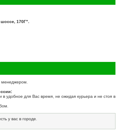
шоссе, 170Г".
 с менеджером.
оссии:
 в удобное для Вас время, не ожидая курьера и не стоя в
бом.
ть у вас в городе.