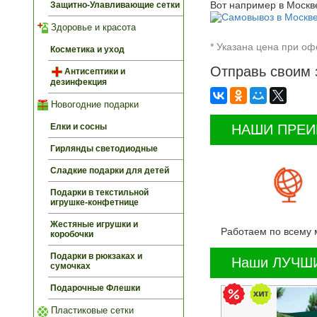
Вот например в Москве
Защитно-Улавливающие сетки
Здоровье и красота
* Указана цена при оф
Косметика и уход
Отправь своим 
Антисептики и
дезинфекция
Новогодние подарки
НАШИ ПРЕ
Елки и сосны
Гирлянды светодиодные
Сладкие подарки для детей
Подарки в текстильной
игрушке-конфетнице
Жестяные игрушки и
Работаем по всему 
коробочки
Подарки в рюкзаках и
Наши ЛУЧШИ
сумочках
Подарочные Флешки
Пластиковые сетки