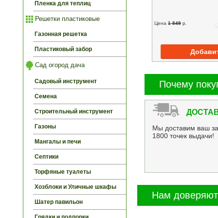
Пленка для теплиц
Решетки пластиковые
Цена
1 849
p.
Газонная решетка
Пластиковый забор
Сад огород дача
Садовый инструмент
Почему поку
Семена
Строительный инструмент
ДОСТАВ
Газоны
Мы доставим ваш за
1800 точек выдачи!
Мангалы и печи
Септики
Торфяные туалеты
Хозблоки и Уличные шкафы
Нам доверяют
Шатер павильон
Грядки и подпорки