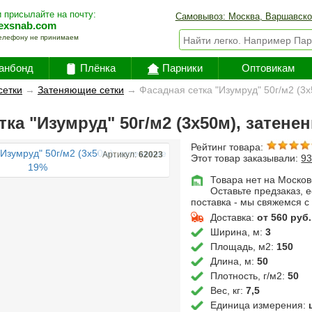
 присылайте на почту:
Самовывоз: Москва, Варшавско
exsnab.com
елефону не принимаем
анбонд
Плёнка
Парники
Оптовикам
сетки
→
Затеняющие сетки
→
Фасадная сетка "Изумруд" 50г/м2 (3
ка "Изумруд" 50г/м2 (3х50м), затене
Рейтинг товара:
Артикул:
62023
Этот товар заказывали:
9
Товара нет на Москов
Оставьте предзаказ, 
поставка - мы свяжемся с
Доставка:
от 560 руб.
Ширина, м:
3
Площадь, м2:
150
Длина, м:
50
Плотность, г/м2:
50
Вес, кг:
7,5
Единица измерения: