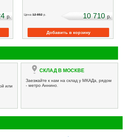
24
10 710
Цена
12 852
p.
p.
p.
СКЛАД В МОСКВЕ
Заезжайте к нам на склад у МКАДа, рядом
- метро Аннино.
ой или