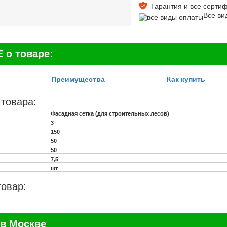
Гарантия и все сертифи
Все ви
о товаре:
Преимущества
Как купить
 товара:
Фасадная сетка (для строительных лесов)
3
150
50
50
7,5
шт
товар:
в Москве