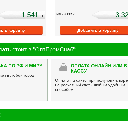
1 541
3 3
Цена
3 989
p.
p.
пать стоит в "ОптПромСнаб":
КА ПО РФ И МИРУ
ОПЛАТА ОНЛАЙН ИЛИ В
КАССУ
каз в любой город,
Оплата на сайте, при получении, карт
на расчетный счет - любым удобным
способом!
: