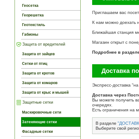
Геосетка
Приглашаем вас посети
Георешетка
К нам можно доехать 
Геотекстиль
Ближайшая станция ме
Габионы
Магазин открыт c пон
Защита от вредителей
Подробнее в раздел
Защита от зайцев
Сетки от птиц
Доставка по
Защита от кротов
Защита от комаров
Экспресс-доставка "на
Защита от крыс и мышей
Доставка через Пост
Вы можете получить ва
Защитные сетки
очередях.
Есть ограничения на 
Маскировочные сети
Затеняющие сетки
В разделе
"ДОСТАВК
Выберите свой регио
Фасадные сетки