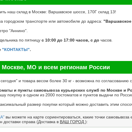
ть наш склад в Москве: Варшавское шоссе, 170Г склад 13!
на городском транспорте или автомобиле до адреса:
"Варшавское 
тро "Аннино".
едельника по пятницу
с 10:00 до 17:00 часов, с до
часов.
е
"КОНТАКТЫ"
.
 Москве, МО и всем регионам России
 сегодня" и товара весом более 30 кг - возможна по согласованию
оматы и пункты самовывоза курьерских служб по Москве и Р
шу покупку в одном из 2000 постоматов и пунктов выдачи по России
максимальный размер покупки который можно доставить этим спосо
А"
вы можете на карте сориентироваться, какие точки самовывоза ес
н доставки справа (Доставка в
ВАШ ГОРОД
):