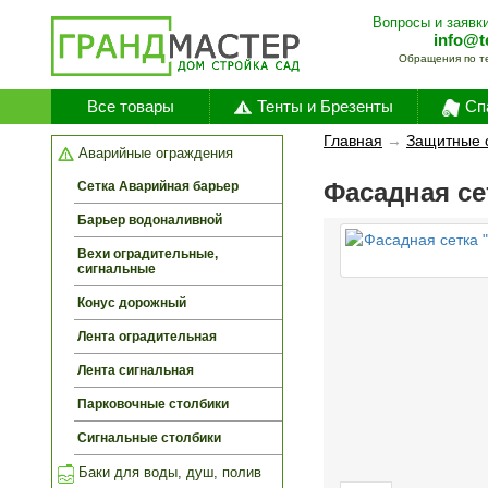
Вопросы и заявки
info@t
Обращения по т
Все товары
Тенты и Брезенты
Сп
Главная
→
Защитные 
Аварийные ограждения
Фасадная сет
Сетка Аварийная барьер
Барьер водоналивной
Вехи оградительные,
сигнальные
Конус дорожный
Лента оградительная
Лента сигнальная
Парковочные столбики
Сигнальные столбики
Баки для воды, душ, полив