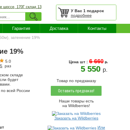
е шоссе, 170Г склад 13
У Вас
1 подарок
подробнее
Гарантия
Доставка
Контакты
х50м), затенение 19%
ние 19%
6 660
5.0
Цена
шт
:
p.
35
раз
5 550
p.
ском складе
если будет
Товар по предзаказу
 вами.
по всей России
Оставить предзаказ!
Наши товары есть
на Wildberries!
Заказать на Wildberries
шт
Или