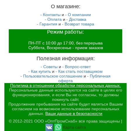
О магазине:
- Контакты
и
- О компании
- Оплата
и
- Доставка
- Гарантия
и
- Возврат товара
Режим работы:
ПН-ПТ с 10:00 до 17:00, без перерыва
Суббота, Воскресенье - прием заказов
Полезная информация:
- Советы
и
- Вопрос-ответ
- Как купить
и
- Как стать поставщиком
- Пользовательское соглашение
и
- Публичная
оферта
Политика в отношении обработки персональных данных.
Персональные данные используются на сайте в целях его
функционирования, и если Вы не согласны, то должны
покинуть сайт.
Продолжение пребывания на сайте будет являться Вашим
согласием на возможное использование персональных
данных.
Ваши данные в безопасности
© 2012-2021 ООО «ОптПромСнаб» все права защищены |
Карта сайта