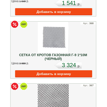
Цена
p.
1 541
1 849
p.
Арт.:
368
СЕТКА ОТ КРОТОВ ГАЗОННАЯ Г-9 1*10М
(ЧЕРНЫЙ)
Цена
p.
3 324
3 989
p.
Арт.:
367