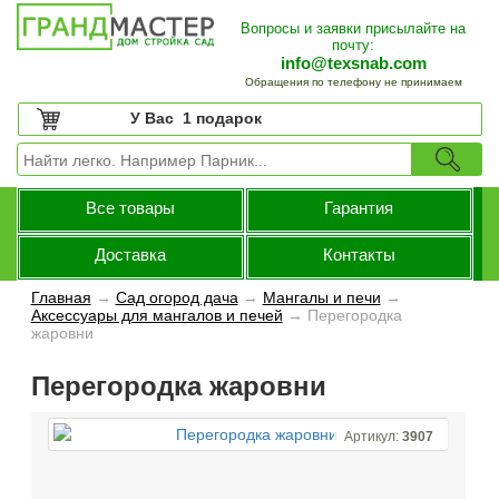
Вопросы и заявки присылайте на
почту:
info@texsnab.com
Обращения по телефону не принимаем
У Вас
1 подарок
Все товары
Гарантия
Доставка
Контакты
Главная
→
Сад огород дача
→
Мангалы и печи
→
Аксессуары для мангалов и печей
→
Перегородка
жаровни
Перегородка жаровни
Артикул:
3907