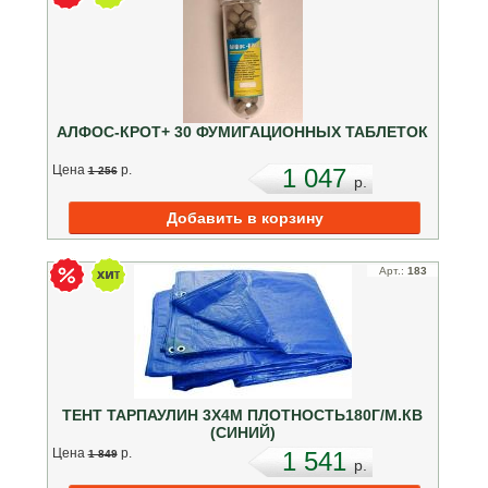
АЛФОС-КРОТ+ 30 ФУМИГАЦИОННЫХ ТАБЛЕТОК
Цена
p.
1 047
1 256
p.
Арт.:
183
ТЕНТ ТАРПАУЛИН 3Х4М ПЛОТНОСТЬ180Г/М.КВ
(СИНИЙ)
Цена
p.
1 541
1 849
p.