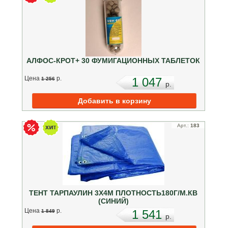
АЛФОС-КРОТ+ 30 ФУМИГАЦИОННЫХ ТАБЛЕТОК
Цена
p.
1 047
1 256
p.
Арт.:
183
ТЕНТ ТАРПАУЛИН 3Х4М ПЛОТНОСТЬ180Г/М.КВ
(СИНИЙ)
Цена
p.
1 541
1 849
p.