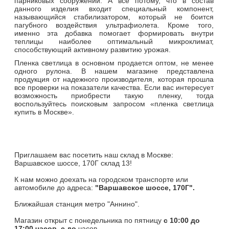
парниковых сооружений. А все потому, что в состав
данного изделия входит специальный компонент,
называющийся стабилизатором, который не боится
пагубного воздействия ультрафиолета. Кроме того,
именно эта добавка помогает формировать внутри
теплицы наиболее оптимальный микроклимат,
способствующий активному развитию урожая.
Пленка светлица в основном продается оптом, не менее
одного рулона. В нашем магазине представлена
продукция от надежного производителя, которая прошла
все проверки на показатели качества. Если вас интересует
возможность приобрести такую пленку, тогда
воспользуйтесь поисковым запросом «пленка светлица
купить в Москве».
Приглашаем вас посетить наш склад в Москве:
Варшавское шоссе, 170Г склад 13!
К нам можно доехать на городском транспорте или
автомобиле до адреса:
"Варшавское шоссе, 170Г".
Ближайшая станция метро "Аннино".
Магазин открыт c понедельника по пятницу
с 10:00 до
17:00 часов, с до
часов.