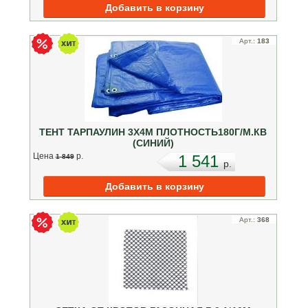
Арт.:
183
ТЕНТ ТАРПАУЛИН 3Х4М ПЛОТНОСТЬ180Г/М.КВ
(СИНИЙ)
Цена
p.
1 541
1 849
p.
Арт.:
368