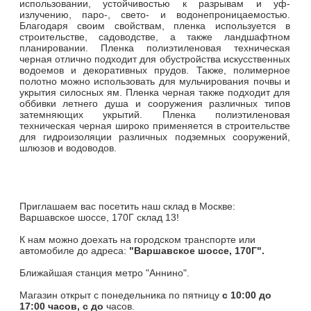
использовании, устойчивостью к разрывам и уф-
излучению, паро-, свето- и водонепроницаемостью.
Благодаря своим свойствам, пленка используется в
строительстве, садоводстве, а также ландшафтном
планировании. Пленка полиэтиленовая техническая
черная отлично подходит для обустройства искусственных
водоемов и декоративных прудов. Также, полимерное
полотно можно использовать для мульчирования почвы и
укрытия силосных ям. Пленка черная также подходит для
оббивки летнего душа и сооружения различных типов
затемняющих укрытий. Пленка полиэтиленовая
техническая черная широко применяется в строительстве
для гидроизоляции различных подземных сооружений,
шлюзов и водоводов.
Приглашаем вас посетить наш склад в Москве:
Варшавское шоссе, 170Г склад 13!
К нам можно доехать на городском транспорте или
автомобиле до адреса:
"Варшавское шоссе, 170Г".
Ближайшая станция метро "Аннино".
Магазин открыт c понедельника по пятницу
с 10:00 до
17:00 часов, с до
часов.