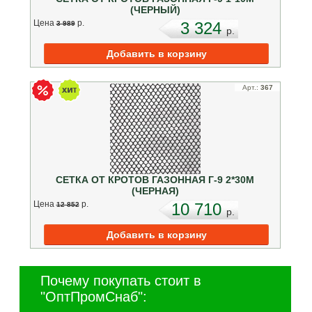
(ЧЕРНЫЙ)
Цена
p.
3 324
3 989
p.
Арт.:
367
СЕТКА ОТ КРОТОВ ГАЗОННАЯ Г-9 2*30М
(ЧЕРНАЯ)
Цена
p.
10 710
12 852
p.
Почему покупать стоит в
"ОптПромСнаб":