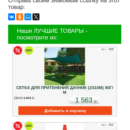
Отправь своим знакомым ссылку на этот
товар:
Наши ЛУЧШИЕ ТОВАРЫ -
посмотрите их:
Арт.:
588
СЕТКА ДЛЯ ПРИТЕНЕНИЯ ДАЧНИК (2Х10М) 80Г/
М
Цена
p.
1 563
1 876
p.
Арт.:
562