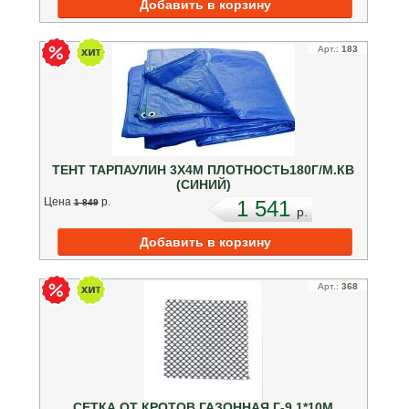
Арт.:
183
ТЕНТ ТАРПАУЛИН 3Х4М ПЛОТНОСТЬ180Г/М.КВ
(СИНИЙ)
Цена
p.
1 541
1 849
p.
Арт.:
368
СЕТКА ОТ КРОТОВ ГАЗОННАЯ Г-9 1*10М