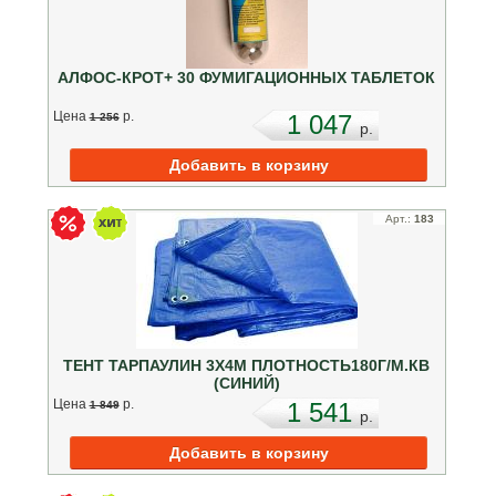
АЛФОС-КРОТ+ 30 ФУМИГАЦИОННЫХ ТАБЛЕТОК
Цена
p.
1 047
1 256
p.
Арт.:
183
ТЕНТ ТАРПАУЛИН 3Х4М ПЛОТНОСТЬ180Г/М.КВ
(СИНИЙ)
Цена
p.
1 541
1 849
p.