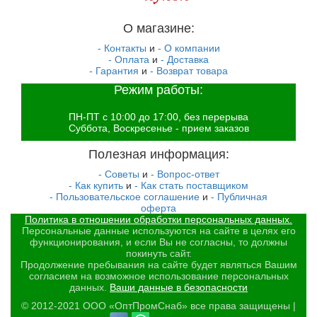
О магазине:
- Контакты
и
- О компании
- Оплата
и
- Доставка
- Гарантия
и
- Возврат товара
Режим работы:
ПН-ПТ с 10:00 до 17:00, без перерыва
Суббота, Воскресенье - прием заказов
Полезная информация:
- Советы
и
- Вопрос-ответ
- Как купить
и
- Как стать поставщиком
- Пользовательское соглашение
и
- Публичная
оферта
Политика в отношении обработки персональных данных.
Персональные данные используются на сайте в целях его
функционирования, и если Вы не согласны, то должны
покинуть сайт.
Продолжение пребывания на сайте будет являться Вашим
согласием на возможное использование персональных
данных.
Ваши данные в безопасности
© 2012-2021 ООО «ОптПромСнаб» все права защищены |