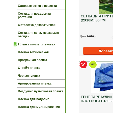
Садовые сетки и решетки
Сетки для поддержки
СЕТКА ДЛЯ ПРИТ
растений
(2Х10М) 80Г/М
Фотосетка декоративная
Сетки для сена, мешки для
овощей
Цена
1 876
p.
Пленка полиэтиленовая
Пленка техническая
Прозрачная пленка
Стрейч-пленка
Черная пленка
Армированная пленка
Воздушно пузырчатая пленка
ТЕНТ ТАРПАУЛИН
Пленка для водоема
ПЛОТНОСТЬ180Г/
Пленка для мульчирования