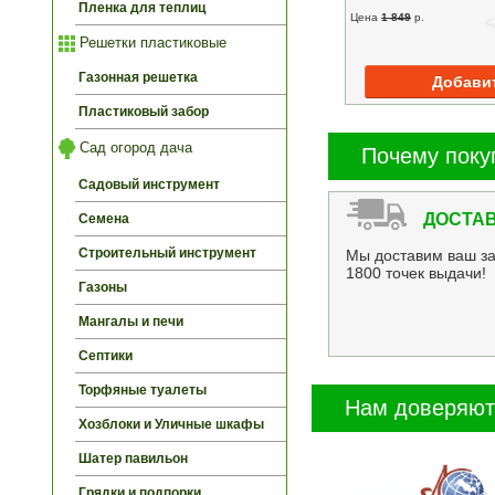
Пленка для теплиц
Цена
1 849
p.
Решетки пластиковые
Газонная решетка
Пластиковый забор
Сад огород дача
Почему поку
Садовый инструмент
ДОСТАВ
Семена
Строительный инструмент
Мы доставим ваш за
1800 точек выдачи!
Газоны
Мангалы и печи
Септики
Торфяные туалеты
Нам доверяют
Хозблоки и Уличные шкафы
Шатер павильон
Грядки и подпорки