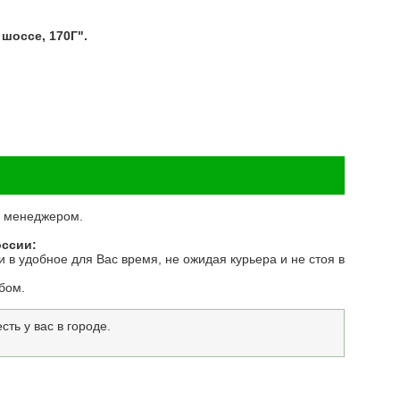
шоссе, 170Г".
 с менеджером.
оссии:
 в удобное для Вас время, не ожидая курьера и не стоя в
бом.
ть у вас в городе.