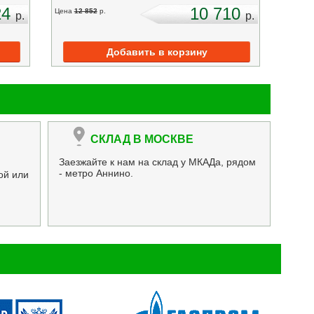
24
10 710
Цена
12 852
p.
p.
p.
СКЛАД В МОСКВЕ
Заезжайте к нам на склад у МКАДа, рядом
- метро Аннино.
ой или