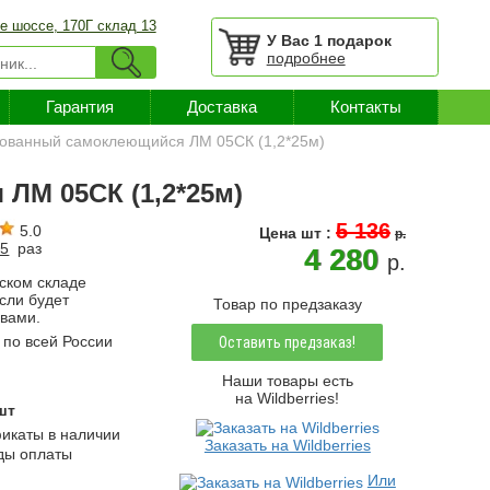
е шоссе, 170Г склад 13
У Вас
1 подарок
подробнее
Гарантия
Доставка
Контакты
рованный самоклеющийся ЛМ 05СК (1,2*25м)
ЛМ 05СК (1,2*25м)
5 136
5.0
Цена
шт
:
p.
95
раз
4 280
p.
ском складе
если будет
Товар по предзаказу
 вами.
по всей России
Оставить предзаказ!
Наши товары есть
на Wildberries!
шт
каты в наличии
Заказать на Wildberries
ды оплаты
Или