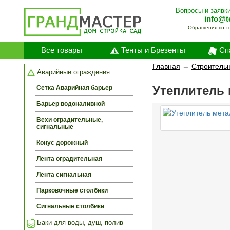
Вопросы и заявки
info@t
Обращения по т
Все товары
Тенты и Брезенты
Сп
Главная
→
Строитель
Аварийные ограждения
Утеплитель 
Сетка Аварийная барьер
Барьер водоналивной
Вехи оградительные,
сигнальные
Конус дорожный
Лента оградительная
Лента сигнальная
Парковочные столбики
Сигнальные столбики
Баки для воды, душ, полив