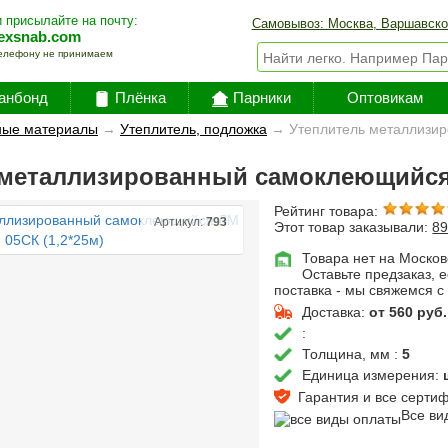
 присылайте на почту:
Самовывоз: Москва, Варшавско
exsnab.com
елефону не принимаем
анбонд
Плёнка
Парники
Оптовикам
ные материалы
→
Утеплитель, подложка
→
Утеплитель металлизи
металлизированный самоклеющийся 
Рейтинг товара:
Артикул:
793
Этот товар заказывали:
8
Товара нет на Москов
Оставьте предзаказ, 
поставка - мы свяжемся с
Доставка:
от 560 руб.
:
Толщина, мм :
5
Единица измерения:
Гарантия и все сертифи
Все ви