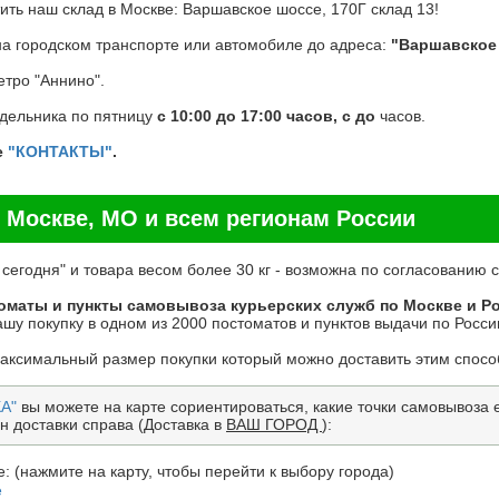
ть наш склад в Москве: Варшавское шоссе, 170Г склад 13!
на городском транспорте или автомобиле до адреса:
"Варшавское 
тро "Аннино".
едельника по пятницу
с 10:00 до 17:00 часов, с до
часов.
е
"КОНТАКТЫ"
.
 Москве, МО и всем регионам России
 сегодня" и товара весом более 30 кг - возможна по согласованию
оматы и пункты самовывоза курьерских служб по Москве и Р
шу покупку в одном из 2000 постоматов и пунктов выдачи по России
максимальный размер покупки который можно доставить этим спосо
А"
вы можете на карте сориентироваться, какие точки самовывоза ес
н доставки справа (Доставка в
ВАШ ГОРОД
):
: (нажмите на карту, чтобы перейти к выбору города)