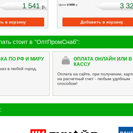
1 541
3 3
Цена
3 989
p.
p.
пать стоит в "ОптПромСнаб":
КА ПО РФ И МИРУ
ОПЛАТА ОНЛАЙН ИЛИ В
КАССУ
каз в любой город,
Оплата на сайте, при получении, карт
на расчетный счет - любым удобным
способом!
: