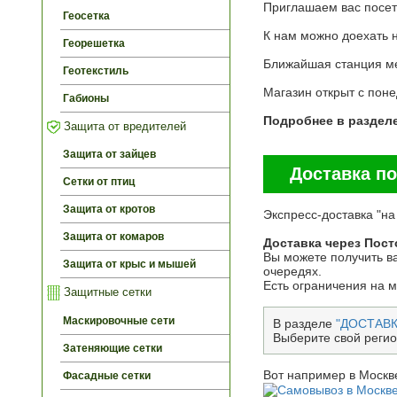
Приглашаем вас посети
Геосетка
К нам можно доехать 
Георешетка
Ближайшая станция ме
Геотекстиль
Магазин открыт c пон
Габионы
Подробнее в раздел
Защита от вредителей
Защита от зайцев
Доставка по
Сетки от птиц
Защита от кротов
Экспресс-доставка "на
Защита от комаров
Доставка через Пост
Вы можете получить ва
Защита от крыс и мышей
очередях.
Есть ограничения на 
Защитные сетки
Маскировочные сети
В разделе
"ДОСТАВК
Выберите свой регио
Затеняющие сетки
Вот например в Москве
Фасадные сетки