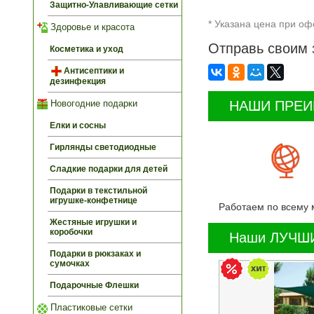
Защитно-Улавливающие сетки
* Указана цена при оф
Здоровье и красота
Отправь своим 
Косметика и уход
Антисептики и
дезинфекция
НАШИ ПРЕ
Новогодние подарки
Елки и сосны
Гирлянды светодиодные
Сладкие подарки для детей
Подарки в текстильной
игрушке-конфетнице
Работаем по всему 
Жестяные игрушки и
коробочки
Наши ЛУЧШИ
Подарки в рюкзаках и
сумочках
Подарочные Флешки
Пластиковые сетки