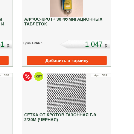
М
АЛФОС-КРОТ+ 30 ФУМИГАЦИОННЫХ
 И
ТАБЛЕТОК
51
1 047
Цена
1 256
p.
p.
p.
т.:
368
Арт.:
367
СЕТКА ОТ КРОТОВ ГАЗОННАЯ Г-9
2*30М (ЧЕРНАЯ)