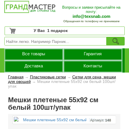
Вопросы и заявки присылайте на
почту:
info@texsnab.com
Обращения по телефону не принимаем
У Вас
1 подарок
Все товары
Гарантия
Доставка
Контакты
Главная
→
Пластиковые сетки
→
Сетки для сена, мешки
для овощей
→
Мешки плетеные 55х92 см белый 100шт/
упак
Мешки плетеные 55х92 см
белый 100шт/упак
Артикул:
148