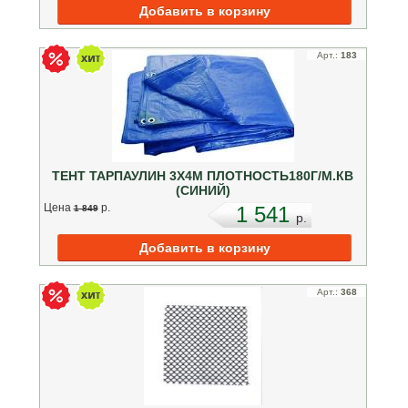
Арт.:
183
ТЕНТ ТАРПАУЛИН 3Х4М ПЛОТНОСТЬ180Г/М.КВ
(СИНИЙ)
Цена
p.
1 541
1 849
p.
Арт.:
368