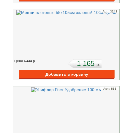
Арт.:
3243
Цена
p.
1 165
1 398
p.
Арт.:
888