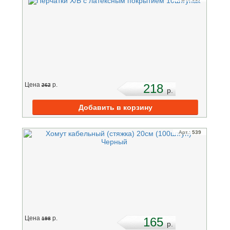
Цена
p.
218
262
p.
Арт.:
539
Цена
p.
165
198
p.