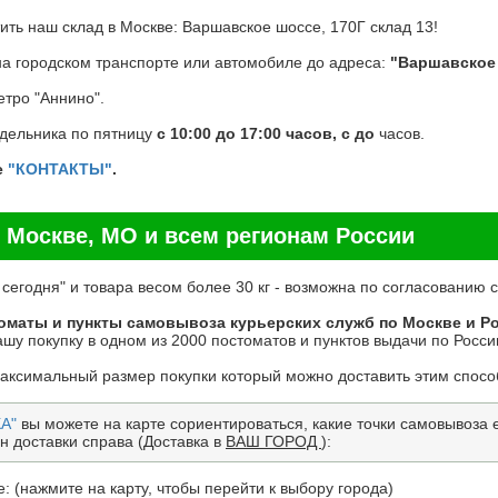
ть наш склад в Москве: Варшавское шоссе, 170Г склад 13!
на городском транспорте или автомобиле до адреса:
"Варшавское 
тро "Аннино".
едельника по пятницу
с 10:00 до 17:00 часов, с до
часов.
е
"КОНТАКТЫ"
.
 Москве, МО и всем регионам России
 сегодня" и товара весом более 30 кг - возможна по согласованию
оматы и пункты самовывоза курьерских служб по Москве и Р
шу покупку в одном из 2000 постоматов и пунктов выдачи по России
максимальный размер покупки который можно доставить этим спосо
А"
вы можете на карте сориентироваться, какие точки самовывоза ес
н доставки справа (Доставка в
ВАШ ГОРОД
):
: (нажмите на карту, чтобы перейти к выбору города)