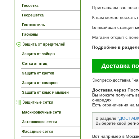
Геосетка
Приглашаем вас посети
Георешетка
К нам можно доехать 
Геотекстиль
Ближайшая станция ме
Габионы
Магазин открыт c пон
Защита от вредителей
Подробнее в раздел
Защита от зайцев
Сетки от птиц
Доставка по
Защита от кротов
Экспресс-доставка "на
Защита от комаров
Доставка через Пост
Защита от крыс и мышей
Вы можете получить ва
очередях.
Защитные сетки
Есть ограничения на 
Маскировочные сети
В разделе
"ДОСТАВК
Затеняющие сетки
Выберите свой регио
Фасадные сетки
Вот например в Москве