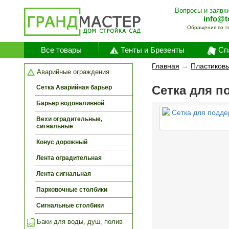
Вопросы и заявки
info@t
Обращения по т
Все товары
Тенты и Брезенты
Сп
Главная
→
Пластиковы
Аварийные ограждения
Сетка для п
Сетка Аварийная барьер
Барьер водоналивной
Вехи оградительные,
сигнальные
Конус дорожный
Лента оградительная
Лента сигнальная
Парковочные столбики
Сигнальные столбики
Баки для воды, душ, полив