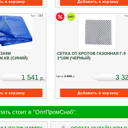
Арт.:
183
Ар
 3Х4М
СЕТКА ОТ КРОТОВ ГАЗОННАЯ Г-9
М.КВ (СИНИЙ)
1*10М (ЧЕРНЫЙ)
1 541
3 3
Цена
3 989
p.
p.
пать стоит в "ОптПромСнаб":