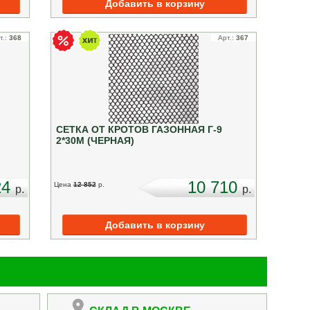
т.:
368
Арт.:
367
СЕТКА ОТ КРОТОВ ГАЗОННАЯ Г-9
2*30М (ЧЕРНАЯ)
24
10 710
Цена
12 852
p.
p.
p.