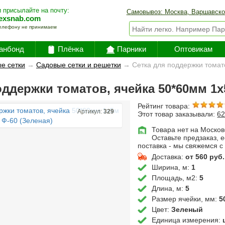
 присылайте на почту:
Самовывоз: Москва, Варшавско
exsnab.com
елефону не принимаем
анбонд
Плёнка
Парники
Оптовикам
е сетки
→
Садовые сетки и решетки
→
Сетка для поддержки томат
оддержки томатов, ячейка 50*60мм 1х
Рейтинг товара:
Артикул:
329
Этот товар заказывали:
6
Товара нет на Москов
Оставьте предзаказ, 
поставка - мы свяжемся с
Доставка:
от 560 руб.
Ширина, м:
1
Площадь, м2:
5
Длина, м:
5
Размер ячейки, мм:
5
Цвет:
Зеленый
Единица измерения: