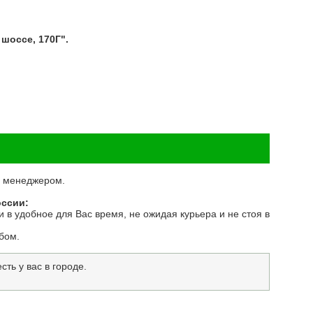
шоссе, 170Г".
 с менеджером.
оссии:
 в удобное для Вас время, не ожидая курьера и не стоя в
бом.
ть у вас в городе.