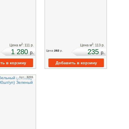
2
2
Цена м
:
111
p.
Цена м
:
113
p.
1 280
235
Цена
282
p.
p.
p.
Арт.:
3231