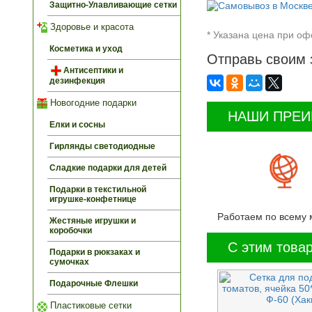
Защитно-Улавливающие сетки
Здоровье и красота
* Указана цена при оф
Косметика и уход
Отправь своим 
Антисептики и
дезинфекция
Новогодние подарки
НАШИ ПРЕ
Елки и сосны
Гирлянды светодиодные
Сладкие подарки для детей
Подарки в текстильной
игрушке-конфетнице
Работаем по всему 
Жестяные игрушки и
коробочки
С этим това
Подарки в рюкзаках и
сумочках
Подарочные Флешки
Пластиковые сетки