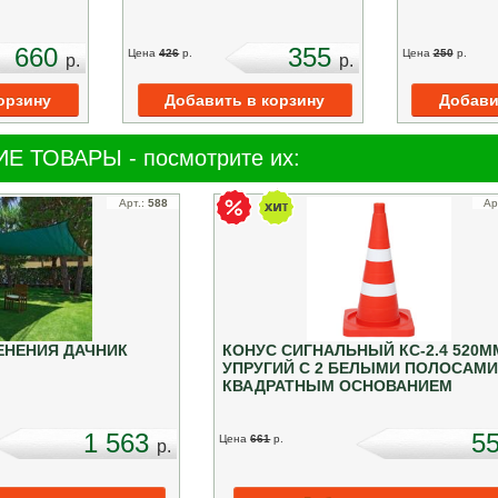
660
355
Цена
426
p.
Цена
250
p.
p.
p.
Е ТОВАРЫ - посмотрите их:
Арт.:
588
Ар
ЕНЕНИЯ ДАЧНИК
КОНУС СИГНАЛЬНЫЙ КС-2.4 520М
УПРУГИЙ С 2 БЕЛЫМИ ПОЛОСАМИ
КВАДРАТНЫМ ОСНОВАНИЕМ
1 563
5
Цена
661
p.
p.