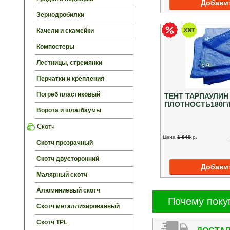
Зернодробилки
Качели и скамейки
Компостеры
Лестницы, стремянки
Перчатки и крепления
Погреб пластиковый
ТЕНТ ТАРПАУЛИН
ПЛОТНОСТЬ180Г/
Ворота и шлагбаумы
Скотч
Цена
1 849
p.
Скотч прозрачный
Скотч двусторонний
Малярный скотч
Алюминиевый скотч
Почему поку
Скотч металлизированный
Скотч TPL