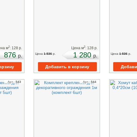
2
2
на м
:
128
p.
Цена м
:
128
p.
876
1 280
Цена
1 536
p.
Цена
1 536
p.
p.
p.
Арт.:
543
Арт.:
544