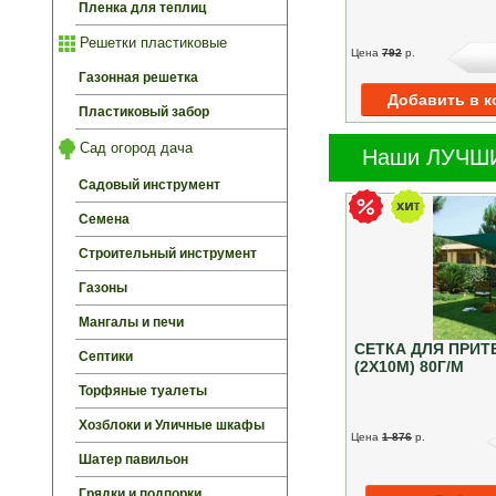
Пленка для теплиц
Решетки пластиковые
Цена
792
p.
Газонная решетка
Пластиковый забор
Сад огород дача
Наши ЛУЧШИ
Садовый инструмент
Семена
Строительный инструмент
Газоны
Мангалы и печи
СЕТКА ДЛЯ ПРИТ
Септики
(2Х10М) 80Г/М
Торфяные туалеты
Хозблоки и Уличные шкафы
Цена
1 876
p.
Шатер павильон
Грядки и подпорки