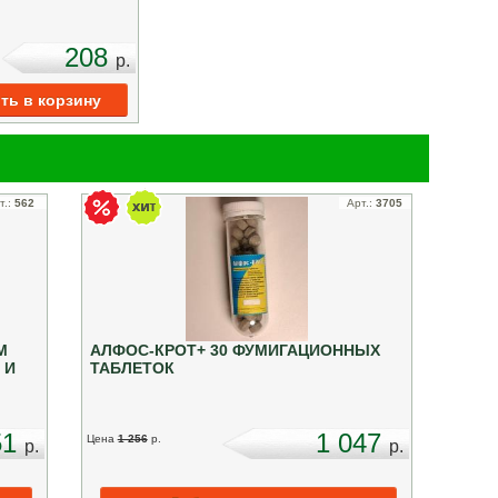
208
p.
т.:
562
Арт.:
3705
М
АЛФОС-КРОТ+ 30 ФУМИГАЦИОННЫХ
 И
ТАБЛЕТОК
51
1 047
Цена
1 256
p.
p.
p.