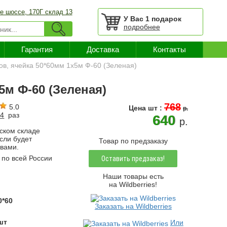
е шоссе, 170Г склад 13
У Вас
1 подарок
подробнее
Гарантия
Доставка
Контакты
ов, ячейка 50*60мм 1х5м Ф-60 (Зеленая)
5м Ф-60 (Зеленая)
768
5.0
Цена
шт
:
p.
24
раз
640
p.
ском складе
если будет
Товар по предзаказу
 вами.
по всей России
Оставить предзаказ!
Наши товары есть
на Wildberries!
0*60
Заказать на Wildberries
шт
Или